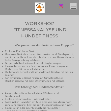
WORKSHOP
FITNESSANALYSE UND
HUNDEFITNESS
Was passiert im Hundekörper beim Zugsport?
Explosive Kraft beim Start.
Unebenes Gelände erfordert Koordination und Gleichgewicht,
nicht nur im Rumpf sondern bis hin zu den Pfoten, die eine
hohe Beanspruchung erfahren.
Bergauf erhöhte Lasten auf den Hintergliedmaßen.
Kurven, bei denen das Geschirr andere Einwirkungen auf
Rücken und Stemmmuskulatur hat.
Die benötigte Schnellkraft um wieder auf Geschwindigkeit zu
kommen.
Konzentration & Koordination auf Umwelteinflüsse,
Reaktionsgeschwindigkeit, Orientierung und Balance.
Was benötigt der Hundekörper dafür?
Ausgeglichene Rumpfmuskulatur (Rücken- und
Bauchmuskeln).
Explosionskraft in den Hintergliedmaßen.
Koordination, Beweglichkeit & Balance von den Pfoten hoch
zum Schultergürtel bzw. bis zur Kruppenmuskulatur hinten.
Stabilisierung der Gelenke durch die Muskulatur.