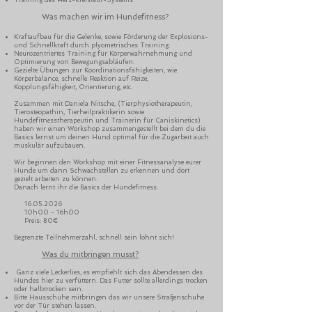
Training des Herz-Kreislauf-Systems.
Was machen wir im Hundefitness?
Kraftaufbau für die Gelenke, sowie Förderung der Explosions-
und Schnellkraft durch plyometrisches Training.
Neurozentriertes Training für Körperwahrnehmung und
Optimierung von Bewegungsabläufen.
Gezielte Übungen zur Koordinationsfähigkeiten, wie
Körperbalance, schnelle Reaktion auf Reize,
Kopplungsfähigkeit, Orientierung, etc.​
Zusammen mit Daniela Nitsche, (Tierphysiotherapeutin,
Tierosteopathin, Tierheilpraktikerin sowie
Hundefitnesstherapeutin und Trainerin für Caniskinetics)
haben wir einen Workshop zusammengestellt bei dem du die
Basics lernst um deinen Hund optimal für die Zugarbeit auch
muskulär aufzubauen.
Wir beginnen den Workshop mit einer Fitnessanalyse eurer
Hunde um dann Schwachstellen zu erkennen und dort
gezielt arbeiten zu können.
Danach lernt ihr die Basics der Hundefitness.
16.05.2026
10h00 - 16h00
Preis: 80€
Begrenzte Teilnehmerzahl, schnell sein lohnt sich!
Was du mitbringen musst?
​ Ganz viele Leckerlies, es empfiehlt sich das Abendessen des
Hundes hier zu verfüttern. Das Futter sollte allerdings trocken
oder halbtrocken sein.
Bitte Hausschuhe mitbringen das wir unsere Straßenschuhe
vor der Tür stehen lassen.