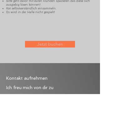
Bitte geht davor mit euren Hunden spazieren das diese sich
ausgiebig lösen können!
Kot selbstverständlich einsammeln.
Es wird in der Halle nicht gespielt!
Jetzt buchen
Kontakt aufnehmen
Ich freu mich von dir zu
Nachname
E-Mail